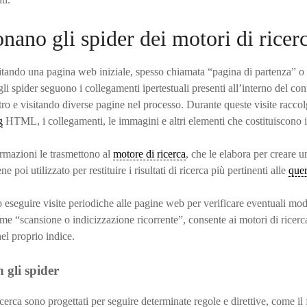
ano gli spider dei motori di ricer
isitando una pagina web iniziale, spesso chiamata “pagina di partenza” 
gli spider seguono i collegamenti ipertestuali presenti all’interno del co
ltro e visitando diverse pagine nel processo. Durante queste visite racco
g
HTML, i collegamenti, le immagini e altri elementi che costituiscono i
ormazioni le trasmettono al
motore di ricerca
, che le elabora per creare u
e poi utilizzato per restituire i risultati di ricerca più pertinenti alle
que
o eseguire visite periodiche alle pagine web per verificare eventuali mo
e “scansione o indicizzazione ricorrente”, consente ai motori di ricerc
el proprio indice.
 gli spider
icerca sono progettati per seguire determinate regole e direttive, come il 