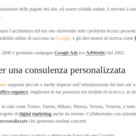
izzazione delle pagine del sito, ed essere visibile online, è arrivato il m
.
rare l’architettura del tuo sito risolvendo tutti i problemi tecnici presen
isibilità online di successo su
Google
, e gli altri motori di ricerca come
 2000 e gestiamo campagne
Google Ads
(ex
AdWords
) dal 2002.
er una consulenza personalizzata
omo
supporta piccole e medie imprese nell’ottimizzazione dei loro siti we
raffico organico
, migliorare le tue posizioni nei risultati di ricerca e, in d
ia, in città come Torino, Varese, Milano, Monza, Verona, Venezia, e tante
rogetto di
digital marketing
anche da remoto. Collaboriamo con aziende 
personalizzate
che generano risultati concreti.
 una consulenza e inizia a ottimizzare il tuo sito per Google!