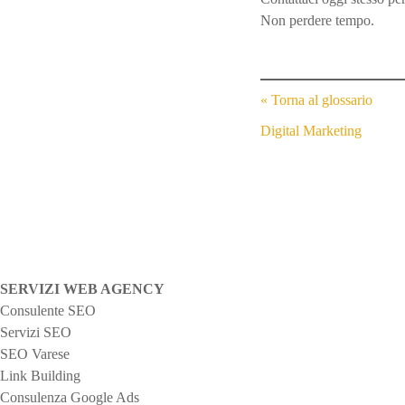
Non perdere tempo.
« Torna al glossario
N
Digital Marketing
a
v
i
g
SERVIZI WEB AGENCY
Consulente SEO
a
Servizi SEO
z
SEO Varese
Link Building
i
Consulenza Google Ads