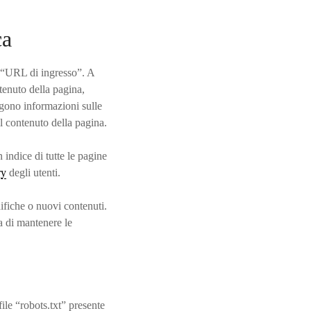
ca
o “URL di ingresso”. A
ntenuto della pagina,
lgono informazioni sulle
l contenuto della pagina.
n indice di tutte le pagine
ry
degli utenti.
difiche o nuovi contenuti.
a di mantenere le
file “robots.txt” presente