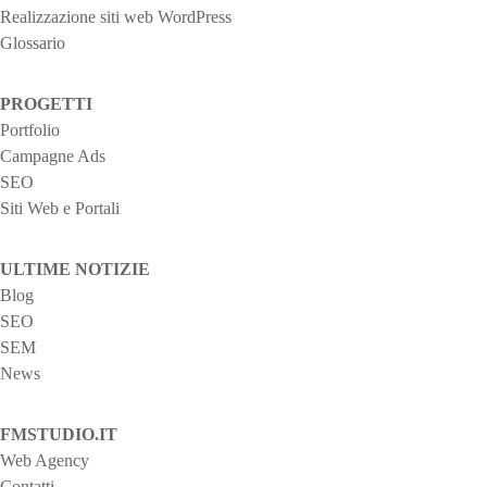
Realizzazione siti web WordPress
o
Glossario
n
PROGETTI
e
Portfolio
Campagne Ads
a
SEO
r
Siti Web e Portali
t
ULTIME NOTIZIE
i
Blog
SEO
c
SEM
News
o
l
FMSTUDIO.IT
Web Agency
i
Contatti