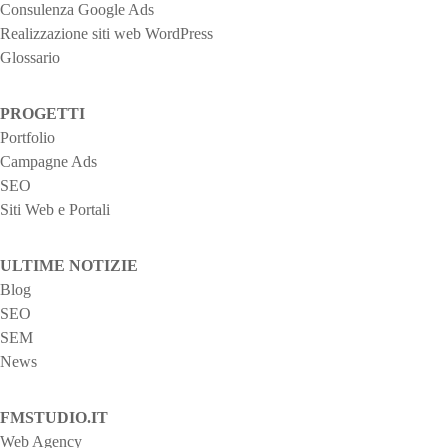
Consulenza Google Ads
o
Realizzazione siti web WordPress
Glossario
n
e
PROGETTI
Portfolio
a
Campagne Ads
r
SEO
Siti Web e Portali
t
i
ULTIME NOTIZIE
Blog
c
SEO
SEM
o
News
l
FMSTUDIO.IT
i
Web Agency