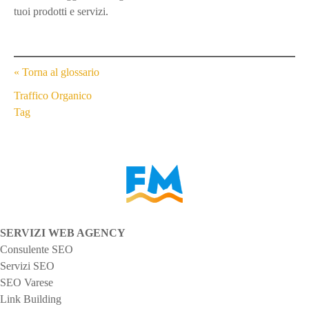
tuoi prodotti e servizi.
« Torna al glossario
N
Traffico Organico
Tag
a
v
i
g
SERVIZI WEB AGENCY
a
Consulente SEO
z
Servizi SEO
SEO Varese
i
Link Building