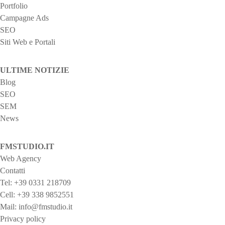
Portfolio
a
Campagne Ads
r
SEO
Siti Web e Portali
t
i
ULTIME NOTIZIE
Blog
c
SEO
SEM
o
News
l
FMSTUDIO.IT
i
Web Agency
Contatti
Tel:
+39 0331 218709
Cell:
+39 338 9852551
Mail:
info@fmstudio.it
Privacy policy