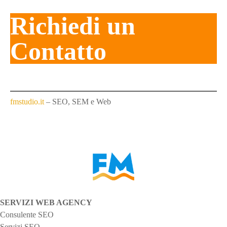
a
Richiedi un
i
Contatto
p
o
s
fmstudio.it
– SEO, SEM e Web
t
SERVIZI WEB AGENCY
Consulente SEO
Servizi SEO