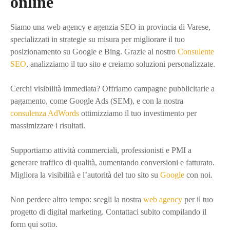
online
v
Siamo una web agency e agenzia SEO in provincia di Varese,
i
specializzati in strategie su misura per migliorare il tuo
g
posizionamento su Google e Bing. Grazie al nostro
Consulente
SEO
, analizziamo il tuo sito e creiamo soluzioni personalizzate.
a
Cerchi visibilità immediata? Offriamo campagne pubblicitarie a
z
pagamento, come Google Ads (SEM), e con la nostra
consulenza AdWords
ottimizziamo il tuo investimento per
i
massimizzare i risultati.
o
Supportiamo attività commerciali, professionisti e PMI a
n
generare traffico di qualità, aumentando conversioni e fatturato.
Migliora la visibilità e l’autorità del tuo sito su
Google
con noi.
e
t
Non perdere altro tempo: scegli la nostra
web agency
per il tuo
progetto di digital marketing. Contattaci subito compilando il
r
form qui sotto.