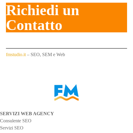
a
Richiedi un
i
Contatto
p
o
s
fmstudio.it
– SEO, SEM e Web
t
SERVIZI WEB AGENCY
Consulente SEO
Servizi SEO