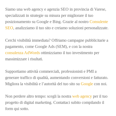
v
Siamo una web agency e agenzia SEO in provincia di Varese,
i
specializzati in strategie su misura per migliorare il tuo
g
posizionamento su Google e Bing. Grazie al nostro
Consulente
SEO
, analizziamo il tuo sito e creiamo soluzioni personalizzate.
a
Cerchi visibilità immediata? Offriamo campagne pubblicitarie a
z
pagamento, come Google Ads (SEM), e con la nostra
consulenza AdWords
ottimizziamo il tuo investimento per
i
massimizzare i risultati.
o
Supportiamo attività commerciali, professionisti e PMI a
n
generare traffico di qualità, aumentando conversioni e fatturato.
Migliora la visibilità e l’autorità del tuo sito su
Google
con noi.
e
t
Non perdere altro tempo: scegli la nostra
web agency
per il tuo
progetto di digital marketing. Contattaci subito compilando il
r
form qui sotto.