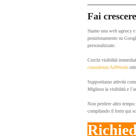
N
Fai crescere
a
Siamo una web agency e ag
v
posizionamento su Google
i
personalizzate.
g
Cerchi visibilità immedi
consulenza AdWords
otti
a
Supportiamo attività comm
z
Migliora la visibilità e l’
i
Non perdere altro tempo: 
o
compilando il form qui so
n
Richied
e