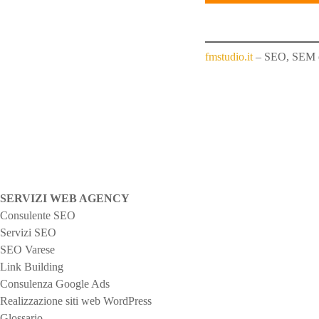
t
r
fmstudio.it
– SEO, SEM 
a
i
p
o
s
SERVIZI WEB AGENCY
Consulente SEO
t
Servizi SEO
SEO Varese
Link Building
Consulenza Google Ads
Realizzazione siti web WordPress
Glossario