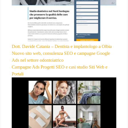
Dott. Davide Catania – Dentista e implantologo a Olbia
Nuovo sito web, consulenza SEO e campagne Google
Ads nel settore odontoiatrico
Campagne Ads
Progetti SEO e casi studio
Siti Web e
Portali