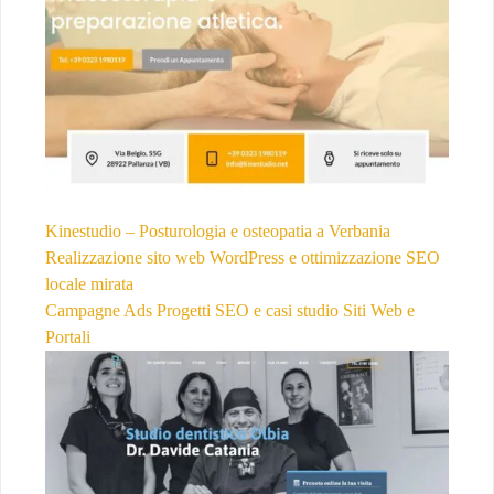
Kinestudio – Posturologia e osteopatia a Verbania
Realizzazione sito web WordPress e ottimizzazione SEO
locale mirata
Campagne Ads
Progetti SEO e casi studio
Siti Web e
Portali